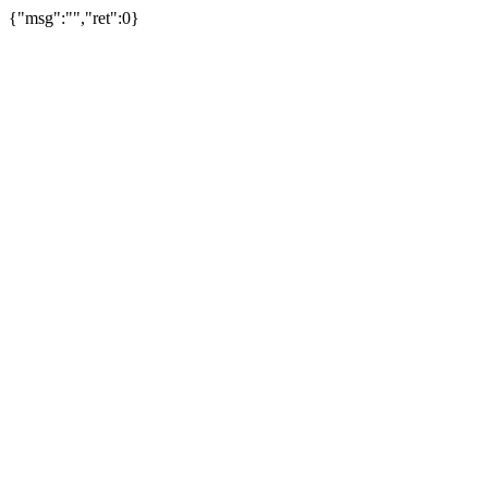
{"msg":"","ret":0}