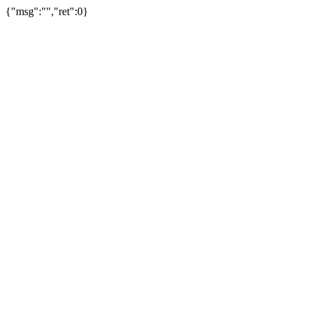
{"msg":"","ret":0}