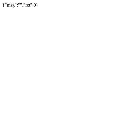
{"msg":"","ret":0}