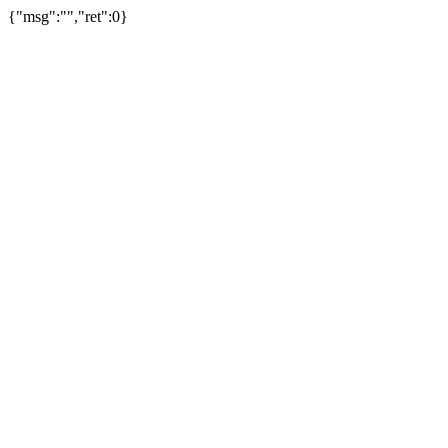
{"msg":"","ret":0}