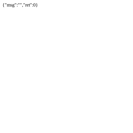
{"msg":"","ret":0}